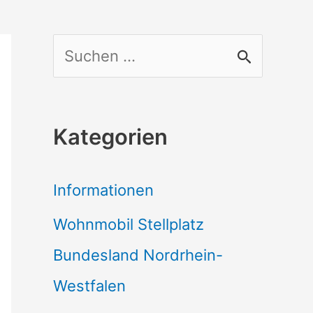
S
u
c
Kategorien
h
e
Informationen
n
Wohnmobil Stellplatz
n
Bundesland Nordrhein-
a
Westfalen
c