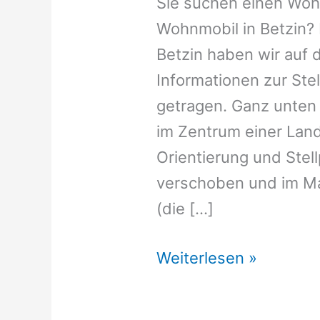
Sie suchen einen Wohnm
Wohnmobil in Betzin? 
Betzin haben wir auf d
Informationen zur St
getragen. Ganz unten 
im Zentrum einer Land
Orientierung und Stell
verschoben und im M
(die […]
Wohnmobil
Weiterlesen »
Stellplatz
Betzin