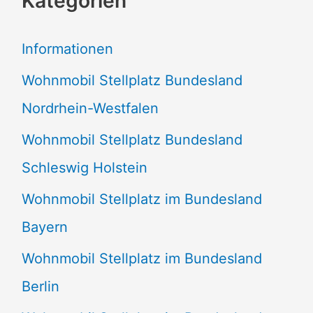
Kategorien
h
e
Informationen
n
Wohnmobil Stellplatz Bundesland
n
Nordrhein-Westfalen
a
Wohnmobil Stellplatz Bundesland
c
Schleswig Holstein
h
:
Wohnmobil Stellplatz im Bundesland
Bayern
Wohnmobil Stellplatz im Bundesland
Berlin