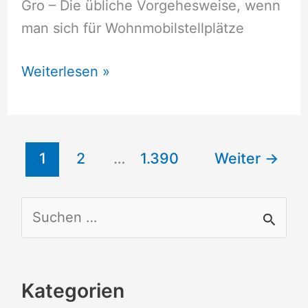
Gro – Die übliche Vorgehesweise, wenn
man sich für Wohnmobilstellplätze
Wohnmobilstellplätze
Weiterlesen »
Gro
1
2
…
1.390
Weiter
→
S
u
c
Kategorien
h