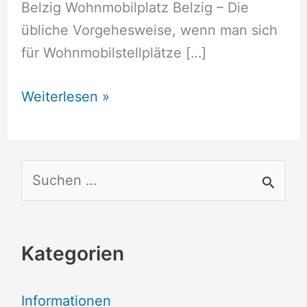
Belzig Wohnmobilplatz Belzig – Die
übliche Vorgehesweise, wenn man sich
für Wohnmobilstellplätze […]
Wohnmobilstellplätze
Weiterlesen »
Belzig
S
u
c
Kategorien
h
e
Informationen